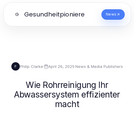
Gesundheitpioniere
G
News
Philip Clarke
·
April 26, 2025
·
News & Media Publishers
P
Wie Rohrreinigung Ihr
Abwassersystem effizienter
macht