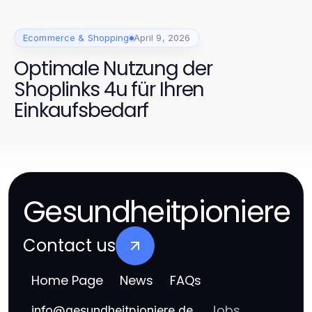
Ecommerce & Shopping
April 9, 2026
Optimale Nutzung der
Shoplinks 4u für Ihren
Einkaufsbedarf
Gesundheitpioniere
Contact us
Home Page
News
FAQs
Jobs
info
@
gesundheitpioniere.de