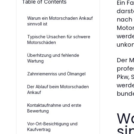
Table of Contents
Ein F
darst
nach 
Warum ein Motorschaden Ankauf
sinnvoll ist
Motor
werde
Typische Ursachen für schwere
Motorschäden
unkom
Überhitzung und fehlende
Der
M
Wartung
profe
Zahnriemenriss und Ölmangel
Pkw, 
werde
Der Ablauf beim Motorschaden
bunde
Ankauf
Kontaktaufnahme und erste
Bewertung
Wa
Vor-Ort-Besichtigung und
si
Kaufvertrag