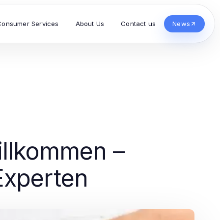
Consumer Services
About Us
Contact us
News
illkommen –
Experten