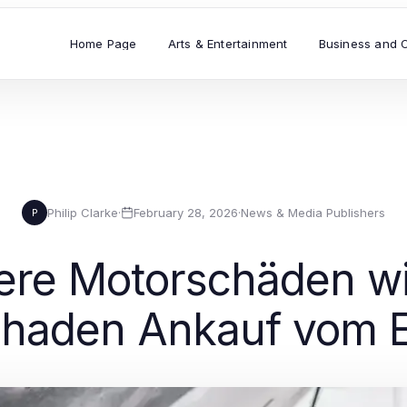
Home Page
Arts & Entertainment
Business and 
Philip Clarke
·
February 28, 2026
·
News & Media Publishers
P
re Motorschäden w
haden Ankauf vom 