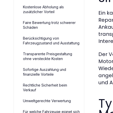
Kostenlose Abholung als
Ein k
zusätzlicher Vorteil
Repar
Faire Bewertung trotz schwerer
Ankau
Schäden
trans
Berücksichtigung von
Inter
Fahrzeugzustand und Ausstattung
Der V
Transparente Preisgestaltung
ohne versteckte Kosten
Motor
Wiede
Sofortige Auszahlung und
angek
finanzielle Vorteile
und A
Rechtliche Sicherheit beim
Verkauf
Ty
Umweltgerechte Verwertung
Für welche Fahrzeuge eignet sich