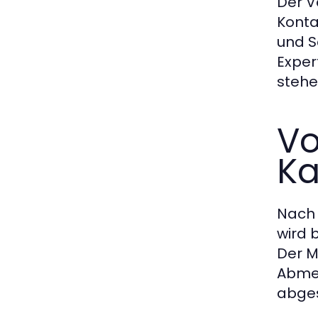
Der V
Konta
und S
Exper
stehe
Vo
Ka
Nach 
wird 
Der M
Abmel
abges