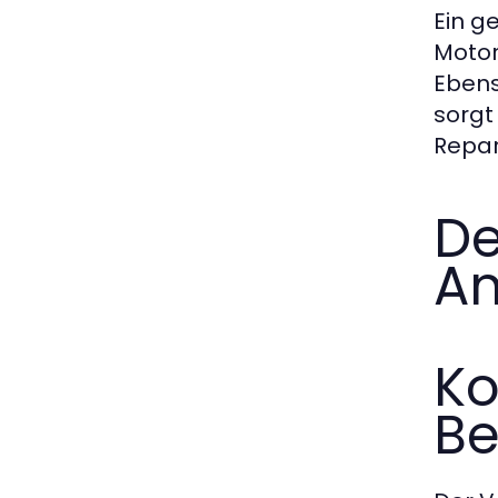
Ein g
Motor
Ebens
sorgt
Repar
De
An
Ko
Be