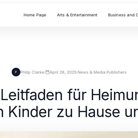
Home Page
Arts & Entertainment
Business and 
Philip Clarke
·
April 28, 2025
·
News & Media Publishers
P
 Leitfaden für Heimu
h Kinder zu Hause u