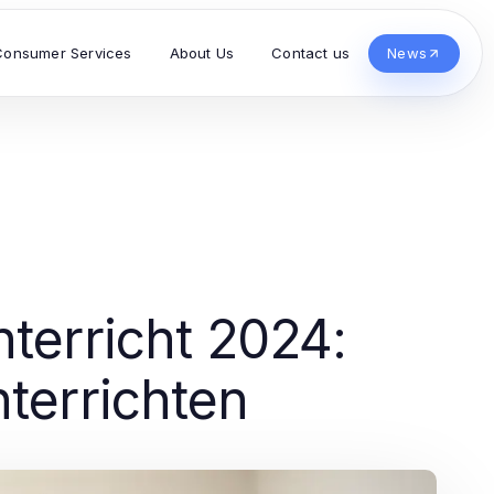
Consumer Services
About Us
Contact us
News
nterricht 2024:
nterrichten