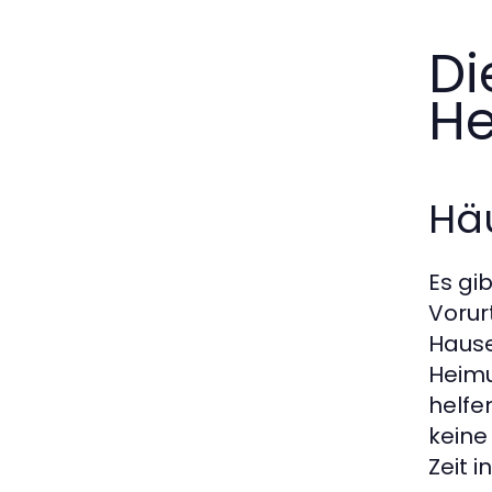
Di
He
Häu
Es gi
Vorur
Hause 
Heimu
helfe
keine 
Zeit 