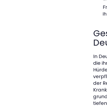
F
i
Ge
De
In De
die i
Hürde
verpf
der R
Krank
grund
tiefe