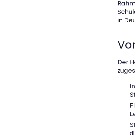
Rahme
Schul
in De
Vor
Der H
zuges
I
S
Fl
L
S
d