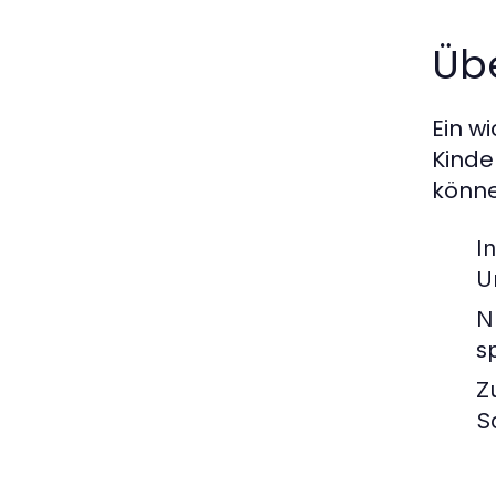
Üb
Ein w
Kinde
könne
I
U
N
s
Z
S