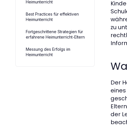
Heimunterricht
Kinde
Schul
Best Practices für effektiven
währe
Heimunterricht
zu un
Fortgeschrittene Strategien für
recht
erfahrene Heimunterricht-Eltern
Infor
Messung des Erfolgs im
Heimunterricht
Was
Der H
eines
gesch
Elter
der L
beach