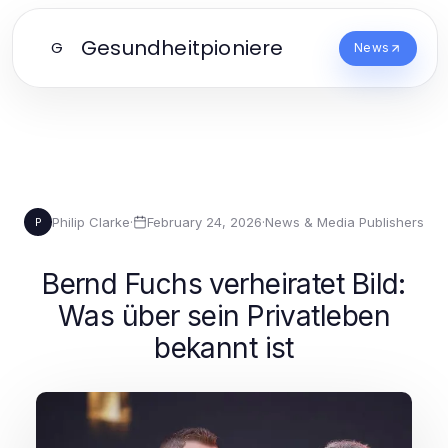
Gesundheitpioniere
G
News
Philip Clarke
·
February 24, 2026
·
News & Media Publishers
P
Bernd Fuchs verheiratet Bild:
Was über sein Privatleben
bekannt ist