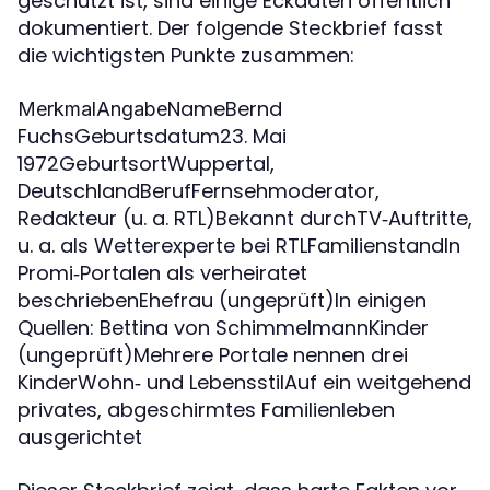
geschützt ist, sind einige Eckdaten öffentlich
dokumentiert. Der folgende Steckbrief fasst
die wichtigsten Punkte zusammen:
NameBernd
MerkmalAngabe
FuchsGeburtsdatum23. Mai
1972GeburtsortWuppertal,
DeutschlandBerufFernsehmoderator,
Redakteur (u. a. RTL)Bekannt durchTV‑Auftritte,
u. a. als Wetterexperte bei RTLFamilienstandIn
Promi‑Portalen als verheiratet
beschriebenEhefrau (ungeprüft)In einigen
Quellen: Bettina von SchimmelmannKinder
(ungeprüft)Mehrere Portale nennen drei
KinderWohn‑ und LebensstilAuf ein weitgehend
privates, abgeschirmtes Familienleben
ausgerichtet